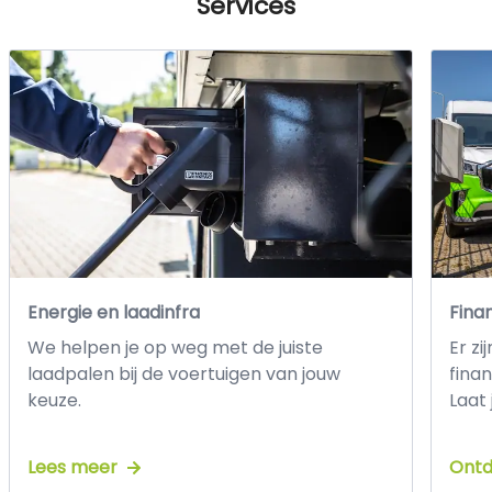
Services
Energie en laadinfra
Fina
We helpen je op weg met de juiste
Er zi
laadpalen bij de voertuigen van jouw
finan
keuze.
Laat
Lees meer
Ontd